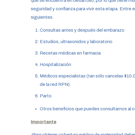
que se encuentra en desarrollo, por lo que tiene múl
seguridad y confianza para vivir esta etapa. Entre e
siguientes.
Consultas antes y después del embarazo
Estudios, ultrasonidos y laboratorio
Recetas médicas en farmacia
Hospitalización
Médicos especialistas (tan sólo cancelas $10.
de la red RPN).
Parto
Otros beneficios que puedes consultarnos al 
Importante
¡Para obtener cobertura médica de maternidad deber