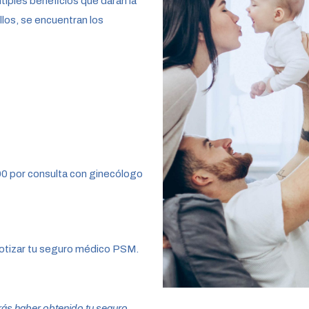
tiples beneficios que darán la
llos, se encuentran los
00 por consulta con ginecólogo
cotizar tu seguro médico PSM.
ás haber obtenido tu seguro